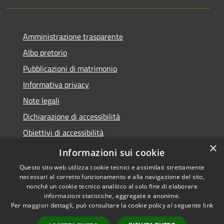
Amministrazione trasparente
Albo pretorio
Pubblicazioni di matrimonio
Informativa privacy
Note legali
Dichiarazione di accessibilità
Obiettivi di accessibilità
×
Whistleblowing
Informazioni sui cookie
Questo sito web utilizza cookie tecnici e assimilati strettamente
necessari al corretto funzionamento e alla navigazione del sito,
nonché un cookie tecnico analitico al solo fine di elaborare
informazioni statistiche, aggregate e anonime.
RSS
Copyright © 2026 • Comune di
Per maggiori dettagli, può consultare la cookie policy al seguente
link
Accessibilità
Zibido San Giacomo • Powered
Privacy
Municipium
Accesso
by
•