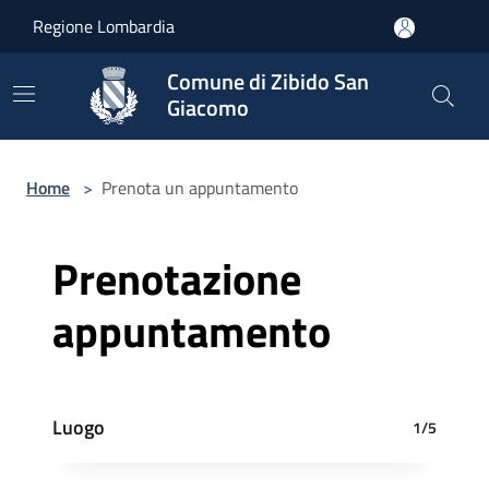
Salta al contenuto principale
Regione Lombardia
Comune di Zibido San
Giacomo
Home
>
Prenota un appuntamento
Prenotazione
appuntamento
Luogo
1/5