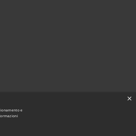
×
nzionamento e
nformazioni