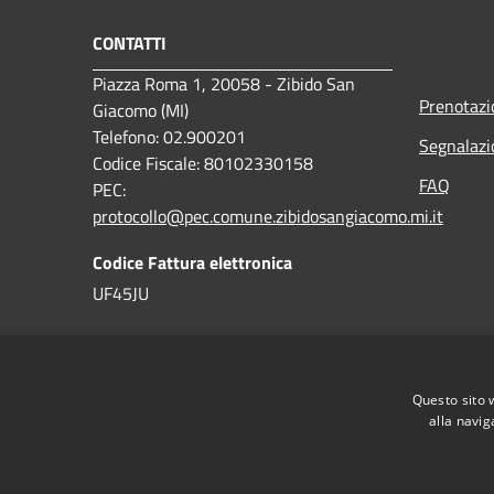
CONTATTI
Piazza Roma 1, 20058 - Zibido San
Prenotaz
Giacomo (MI)
Telefono: 02.900201
Segnalazi
Codice Fiscale: 80102330158
FAQ
PEC:
protocollo@pec.comune.zibidosangiacomo.mi.it
Codice Fattura elettronica
UF45JU
Questo sito 
alla navig