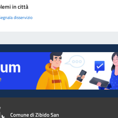
lemi in città
Segnala disservizio
Comune di Zibido San