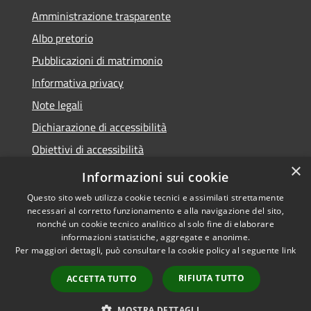
Amministrazione trasparente
Albo pretorio
Pubblicazioni di matrimonio
Informativa privacy
Note legali
Dichiarazione di accessibilità
Obiettivi di accessibilità
×
Whistleblowing
Informazioni sui cookie
Questo sito web utilizza cookie tecnici e assimilati strettamente
necessari al corretto funzionamento e alla navigazione del sito,
nonché un cookie tecnico analitico al solo fine di elaborare
informazioni statistiche, aggregate e anonime.
RSS
Copyright © 2026 • Comune di
Per maggiori dettagli, può consultare la cookie policy al seguente
link
Accessibilità
Zibido San Giacomo • Powered
Privacy
Municipium
Accesso
by
•
RIFIUTA TUTTO
ACCETTA TUTTO
Cookie
redazione
Mappa del sito
MOSTRA DETTAGLI