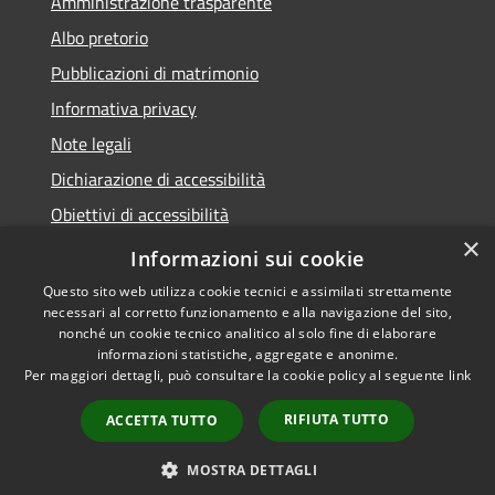
Amministrazione trasparente
Albo pretorio
Pubblicazioni di matrimonio
Informativa privacy
Note legali
Dichiarazione di accessibilità
Obiettivi di accessibilità
×
Whistleblowing
Informazioni sui cookie
Questo sito web utilizza cookie tecnici e assimilati strettamente
necessari al corretto funzionamento e alla navigazione del sito,
nonché un cookie tecnico analitico al solo fine di elaborare
informazioni statistiche, aggregate e anonime.
RSS
Copyright © 2026 • Comune di
Per maggiori dettagli, può consultare la cookie policy al seguente
link
Accessibilità
Zibido San Giacomo • Powered
Privacy
Municipium
Accesso
by
•
RIFIUTA TUTTO
ACCETTA TUTTO
Cookie
redazione
Mappa del sito
MOSTRA DETTAGLI