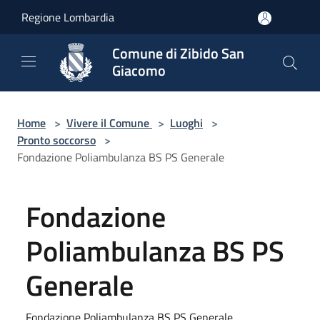
Salta al contenuto principale
Regione Lombardia
Comune di Zibido San
Giacomo
Home
>
Vivere il Comune
>
Luoghi
>
Pronto soccorso
>
Fondazione Poliambulanza BS PS Generale
Fondazione
Poliambulanza BS PS
Generale
Fondazione Poliambulanza BS PS Generale