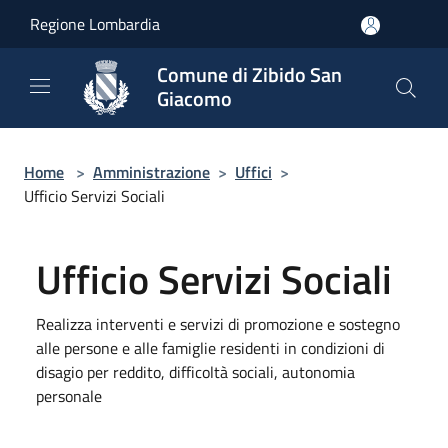
Salta al contenuto principale
Regione Lombardia
Comune di Zibido San
Giacomo
Home
>
Amministrazione
>
Uffici
>
Ufficio Servizi Sociali
Ufficio Servizi Sociali
Realizza interventi e servizi di promozione e sostegno
alle persone e alle famiglie residenti in condizioni di
disagio per reddito, difficoltà sociali, autonomia
personale