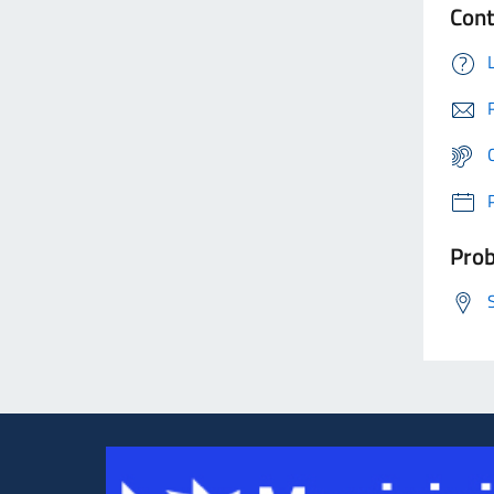
Cont
Prob