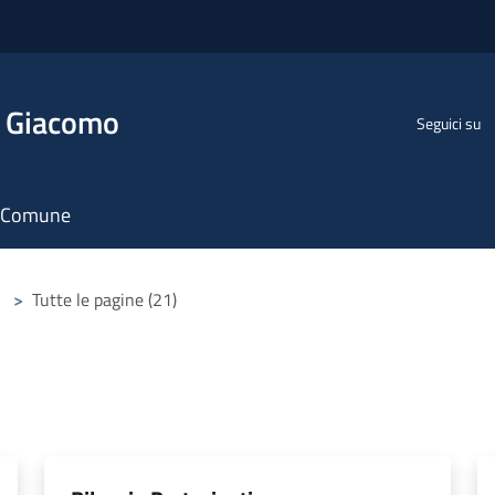
n Giacomo
Seguici su
il Comune
>
Tutte le pagine (21)