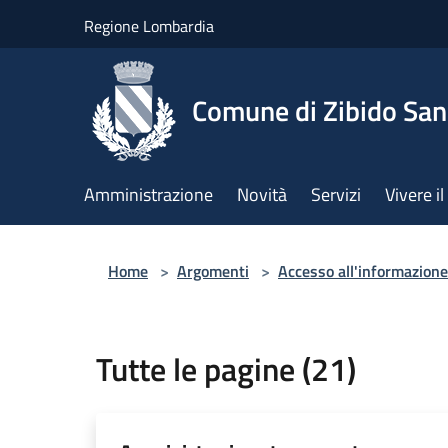
Salta al contenuto principale
Regione Lombardia
Comune di Zibido Sa
Amministrazione
Novità
Servizi
Vivere 
Home
>
Argomenti
>
Accesso all'informazione
Tutte le pagine (21)