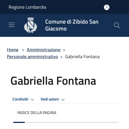
Salta al contenuto principale
Regione Lombardia
Comune di Zibido San
Giacomo
Home
>
Amministrazione
>
Personale amministrativo
>
Gabriella Fontana
Gabriella Fontana
Condividi
Vedi azioni
INDICE DELLA PAGINA