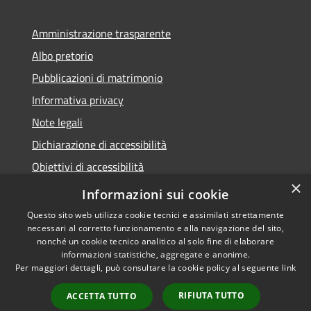
Amministrazione trasparente
Albo pretorio
Pubblicazioni di matrimonio
Informativa privacy
Note legali
Dichiarazione di accessibilità
Obiettivi di accessibilità
×
Whistleblowing
Informazioni sui cookie
Questo sito web utilizza cookie tecnici e assimilati strettamente
necessari al corretto funzionamento e alla navigazione del sito,
nonché un cookie tecnico analitico al solo fine di elaborare
informazioni statistiche, aggregate e anonime.
RSS
Copyright © 2026 • Comune di
Per maggiori dettagli, può consultare la cookie policy al seguente
link
Accessibilità
Zibido San Giacomo • Powered
Privacy
Municipium
Accesso
by
•
RIFIUTA TUTTO
ACCETTA TUTTO
Cookie
redazione