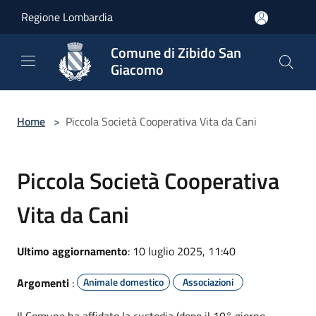
Salta al contenuto principale
Regione Lombardia
Comune di Zibido San
Giacomo
Home
>
Piccola Società Cooperativa Vita da Cani
Piccola Società Cooperativa
Vita da Cani
Ultimo aggiornamento
: 10 luglio 2025, 11:40
Argomenti
:
Animale domestico
Associazioni
Il Comune ha affidato la custodia (dopo il 10° giorno