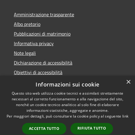
Amministrazione trasparente
Albo pretorio
Pubblicazioni di matrimonio
Informativa privacy
Note legali
Dichiarazione di accessibilità
Obiettivi di accessibilità
×
Whistleblowing
Informazioni sui cookie
Questo sito web utilizza cookie tecnici e assimilati strettamente
necessari al corretto funzionamento e alla navigazione del sito,
nonché un cookie tecnico analitico al solo fine di elaborare
informazioni statistiche, aggregate e anonime.
RSS
Copyright © 2026 • Comune di
Per maggiori dettagli, può consultare la cookie policy al seguente
link
Accessibilità
Zibido San Giacomo • Powered
Privacy
Municipium
Accesso
by
•
RIFIUTA TUTTO
ACCETTA TUTTO
Cookie
redazione