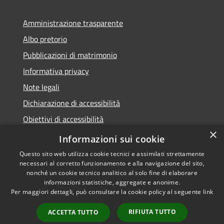
Amministrazione trasparente
Albo pretorio
Pubblicazioni di matrimonio
Informativa privacy
Note legali
Dichiarazione di accessibilità
Obiettivi di accessibilità
×
Whistleblowing
Informazioni sui cookie
Questo sito web utilizza cookie tecnici e assimilati strettamente
necessari al corretto funzionamento e alla navigazione del sito,
nonché un cookie tecnico analitico al solo fine di elaborare
informazioni statistiche, aggregate e anonime.
RSS
Copyright © 2026 • Comune di
Per maggiori dettagli, può consultare la cookie policy al seguente
link
Accessibilità
Zibido San Giacomo • Powered
Privacy
Municipium
Accesso
by
•
RIFIUTA TUTTO
ACCETTA TUTTO
Cookie
redazione