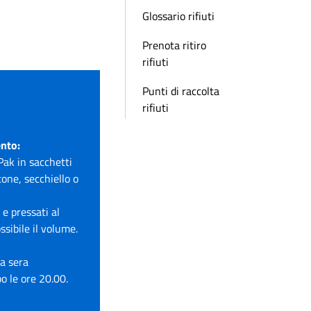
Glossario rifiuti
Prenota ritiro
rifiuti
Punti di raccolta
rifiuti
ento:
Pak in sacchetti
tone, secchiello o
 e pressati al
ossibile il volume.
la sera
po le ore 20.00.