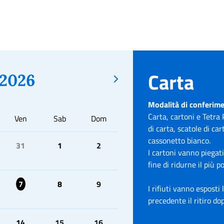
Carta
2026
Modalità di conferim
Carta, cartoni e Tetra 
Ven
Sab
Dom
di carta, scatole di car
cassonetto bianco.
31
1
2
I cartoni vanno piegati
fine di ridurne il più p
7
8
9
I rifiuti vanno esposti 
precedente il ritiro do
14
15
16