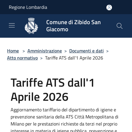
Salta al contenuto principale
Regione Lombardia
Comune di Zibido San
Giacomo
Home
>
Amministrazione
>
Documenti e dati
>
Atto normativo
>
Tariffe ATS dall'1 Aprile 2026
Tariffe ATS dall'1
Aprile 2026
Aggiornamento tariffario del dipartimento di igiene e
prevenzione sanitaria della ATS Città Metropolitana di
Milano per le prestazioni richieste da terzi nel proprio
interesse in materia di igiene pubblica, prevenzione e