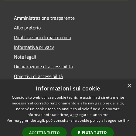
Amministrazione trasparente
Albo pretorio
Pubblicazioni di matrimonio
Informativa privacy
Note legali
Dichiarazione di accessibilità
Obiettivi di accessibilità
×
Whistleblowing
Informazioni sui cookie
Questo sito web utilizza cookie tecnici e assimilati strettamente
necessari al corretto funzionamento e alla navigazione del sito,
nonché un cookie tecnico analitico al solo fine di elaborare
informazioni statistiche, aggregate e anonime.
RSS
Copyright © 2026 • Comune di
Per maggiori dettagli, può consultare la cookie policy al seguente
link
Accessibilità
Zibido San Giacomo • Powered
Privacy
Municipium
Accesso
by
•
RIFIUTA TUTTO
ACCETTA TUTTO