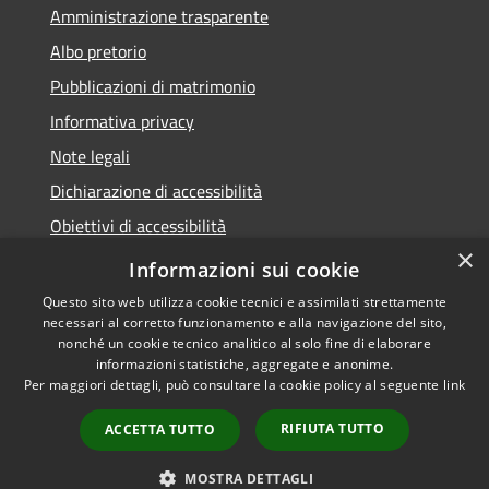
Amministrazione trasparente
Albo pretorio
Pubblicazioni di matrimonio
Informativa privacy
Note legali
Dichiarazione di accessibilità
Obiettivi di accessibilità
×
Whistleblowing
Informazioni sui cookie
Questo sito web utilizza cookie tecnici e assimilati strettamente
necessari al corretto funzionamento e alla navigazione del sito,
nonché un cookie tecnico analitico al solo fine di elaborare
informazioni statistiche, aggregate e anonime.
RSS
Copyright © 2026 • Comune di
Per maggiori dettagli, può consultare la cookie policy al seguente
link
Accessibilità
Zibido San Giacomo • Powered
Privacy
Municipium
Accesso
by
•
RIFIUTA TUTTO
ACCETTA TUTTO
Cookie
redazione
Mappa del sito
MOSTRA DETTAGLI