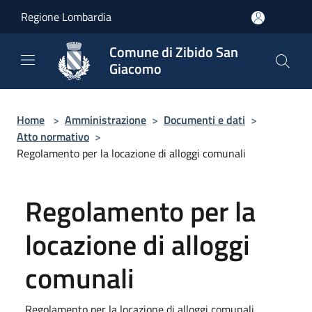
Salta al contenuto principale
Regione Lombardia
Comune di Zibido San
Giacomo
Home
>
Amministrazione
>
Documenti e dati
>
Atto normativo
>
Regolamento per la locazione di alloggi comunali
Regolamento per la
locazione di alloggi
comunali
Regolamento per la locazione di alloggi comunali