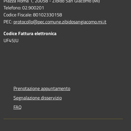
Piazza Roma 1, 20058 - Zibido San Giacomo (MI)
Telefono: 02.900201
Codice Fiscale: 80102330158
PEC:
protocollo@pec.comune.zibidosangiacomo.mi.it
Codice Fattura elettronica
UF45JU
Prenotazione appuntamento
Segnalazione disservizio
FAQ